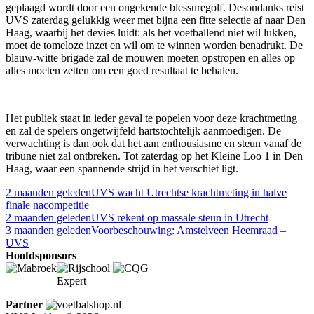
geplaagd wordt door een ongekende blessuregolf. Desondanks reist
UVS zaterdag gelukkig weer met bijna een fitte selectie af naar Den
Haag, waarbij het devies luidt: als het voetballend niet wil lukken,
moet de tomeloze inzet en wil om te winnen worden benadrukt. De
blauw-witte brigade zal de mouwen moeten opstropen en alles op
alles moeten zetten om een goed resultaat te behalen.
Het publiek staat in ieder geval te popelen voor deze krachtmeting
en zal de spelers ongetwijfeld hartstochtelijk aanmoedigen. De
verwachting is dan ook dat het aan enthousiasme en steun vanaf de
tribune niet zal ontbreken. Tot zaterdag op het Kleine Loo 1 in Den
Haag, waar een spannende strijd in het verschiet ligt.
2 maanden geleden
UVS wacht Utrechtse krachtmeting in halve
finale nacompetitie
2 maanden geleden
UVS rekent op massale steun in Utrecht
3 maanden geleden
Voorbeschouwing: Amstelveen Heemraad –
UVS
Hoofdsponsors
Partner