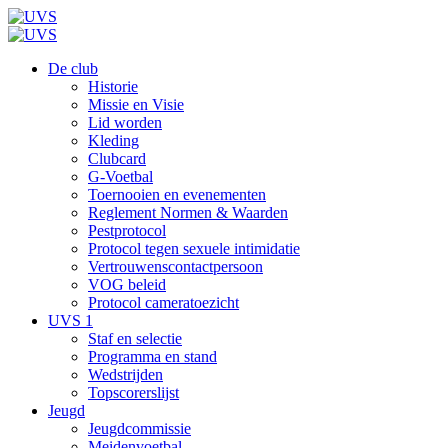
De club
Historie
Missie en Visie
Lid worden
Kleding
Clubcard
G-Voetbal
Toernooien en evenementen
Reglement Normen & Waarden
Pestprotocol
Protocol tegen sexuele intimidatie
Vertrouwenscontactpersoon
VOG beleid
Protocol cameratoezicht
UVS 1
Staf en selectie
Programma en stand
Wedstrijden
Topscorerslijst
Jeugd
Jeugdcommissie
Meidenvoetbal