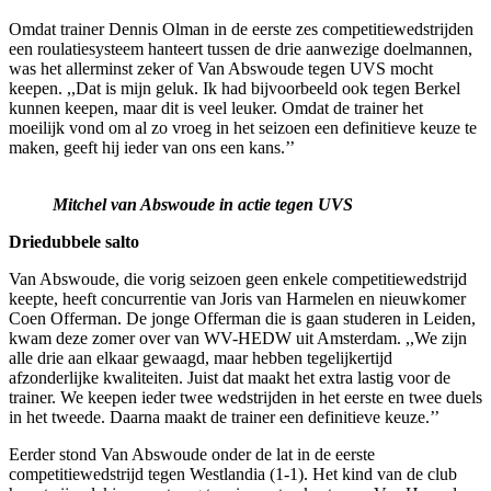
Omdat trainer Dennis Olman in de eerste zes competitiewedstrijden
een roulatiesysteem hanteert tussen de drie aanwezige doelmannen,
was het allerminst zeker of Van Abswoude tegen UVS mocht
keepen. ,,Dat is mijn geluk. Ik had bijvoorbeeld ook tegen Berkel
kunnen keepen, maar dit is veel leuker. Omdat de trainer het
moeilijk vond om al zo vroeg in het seizoen een definitieve keuze te
maken, geeft hij ieder van ons een kans.’’
Mitchel van Abswoude in actie tegen UVS
Driedubbele salto
Van Abswoude, die vorig seizoen geen enkele competitiewedstrijd
keepte, heeft concurrentie van Joris van Harmelen en nieuwkomer
Coen Offerman. De jonge Offerman die is gaan studeren in Leiden,
kwam deze zomer over van WV-HEDW uit Amsterdam. ,,We zijn
alle drie aan elkaar gewaagd, maar hebben tegelijkertijd
afzonderlijke kwaliteiten. Juist dat maakt het extra lastig voor de
trainer. We keepen ieder twee wedstrijden in het eerste en twee duels
in het tweede. Daarna maakt de trainer een definitieve keuze.’’
Eerder stond Van Abswoude onder de lat in de eerste
competitiewedstrijd tegen Westlandia (1-1). Het kind van de club