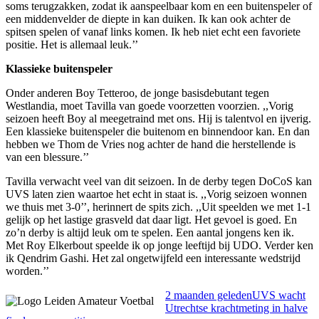
soms terugzakken, zodat ik aanspeelbaar kom en een buitenspeler of
een middenvelder de diepte in kan duiken. Ik kan ook achter de
spitsen spelen of vanaf links komen. Ik heb niet echt een favoriete
positie. Het is allemaal leuk.’’
Klassieke buitenspeler
Onder anderen Boy Tetteroo, de jonge basisdebutant tegen
Westlandia, moet Tavilla van goede voorzetten voorzien. ,,Vorig
seizoen heeft Boy al meegetraind met ons. Hij is talentvol en ijverig.
Een klassieke buitenspeler die buitenom en binnendoor kan. En dan
hebben we Thom de Vries nog achter de hand die herstellende is
van een blessure.’’
Tavilla verwacht veel van dit seizoen. In de derby tegen DoCoS kan
UVS laten zien waartoe het echt in staat is. ,,Vorig seizoen wonnen
we thuis met 3-0’’, herinnert de spits zich. ,,Uit speelden we met 1-1
gelijk op het lastige grasveld dat daar ligt. Het gevoel is goed. En
zo’n derby is altijd leuk om te spelen. Een aantal jongens ken ik.
Met Roy Elkerbout speelde ik op jonge leeftijd bij UDO. Verder ken
ik Qendrim Gashi. Het zal ongetwijfeld een interessante wedstrijd
worden.’’
2 maanden geleden
UVS wacht
Utrechtse krachtmeting in halve