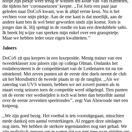
hoopt zijn plekje weer terug te winnen ten koste van Van Harmelen,
die tijdens het ‘coronaseizoen’ keepte. ,,Tot Joris een paar jaar
geleden naar DoCoS kwam, was ik altijd eerste keus. Nu is het
vechten voor mijn plekje. Aan de ene kant is dat moeilijk, aan de
andere kant ben ik wel beter geworden sinds zijn komst. Joris is
jonger dan ik. Hij springt in de rondte en kan een driedubbele salto.
Ik breek bij wijze van spreken mijn enkel over een grassprietje.
Maar we hebben ieder onze eigen kwaliteiten.’’
Jaloers
DoCoS zit qua keepers in een luxepositie. Menig trainer van een
tweedeklasser zou jaloers zijn op collega Olman. Ondanks het
roulatiesysteem is de competitiestart van de Leidenaren tot nu toe
uitstekend. Met zeven punten uit de eerste drie duels neemt de club
uit het Morsdistrict de tweede plaats in op de ranglijst. ,,Als we
zaterdag van UVS winnen, hebben we net zoveel punten als in
maart vorig seizoen toen de competitie werd stilgelegd. Tien punten
uit de eerste vier wedstrijden is toch wat beter dan hetzelfde aantal
over de eerste zeventien speelrondes’’, zegt Van Abswoude met een
knipoog.
,,We zijn goed bezig. Het voetbal is iets vooruitgegaan, misschien
mede dankzij een aantal versterkingen. Al zeggen deze uitslagen
nog niets. We hebben de sterkere tegenstanders nog niet gehad. We
zijn realistisch genoeg om te weten dat we niet mee gaan strijden om