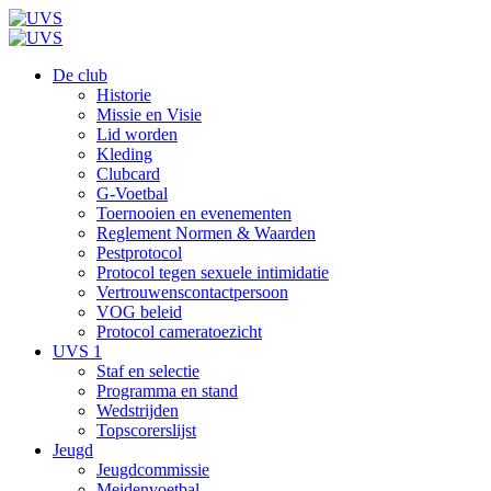
De club
Historie
Missie en Visie
Lid worden
Kleding
Clubcard
G-Voetbal
Toernooien en evenementen
Reglement Normen & Waarden
Pestprotocol
Protocol tegen sexuele intimidatie
Vertrouwenscontactpersoon
VOG beleid
Protocol cameratoezicht
UVS 1
Staf en selectie
Programma en stand
Wedstrijden
Topscorerslijst
Jeugd
Jeugdcommissie
Meidenvoetbal