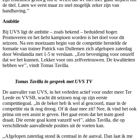
de titel. Laten we eerst maar zo snel mogelijk zeker zijn van
handhaving.’’
Ambitie
Bij UVS ligt de ambitie – zoals bekend – beduidend hoger.
Promoveren en het liefst kampioen worden is het doel voor dit
seizoen. Na een moeizaam begin van de competitie herstelde de
formatie van trainer Patrick van Dullemen zich afgelopen zaterdag
door Westlandia met 1-5 te verslaan. ,,Een bevestiging voor onszelf
dat we het kunnen. Lekker voor ons zelfvertrouwen. De kwaliteiten
hebben we’’, vindt Tomas Tavilla.
Tomas Tavilla in gesprek met UVS TV
De aanvaller van UVS, in het verleden actief voor onder meer Ter
Leede en VVSB, wacht dit seizoen nog op zijn eerste
competitiegoal. ,,In de beker heb ik wel al gescoord, maar in de
competitie sta ik nog droog. Of ik daar mee zit? Nee, ik vind het ook
prima om een assist te geven. Het gaat erom dat het team goed
draait. Die eerste goal komt vanzelf wel’’, aldus Tavilla, die op
verschillende aanvallende posities uit de voeten kan.
,,Afgelopen zaterdag stond ik centraal in de aanval. Dan laat ik me