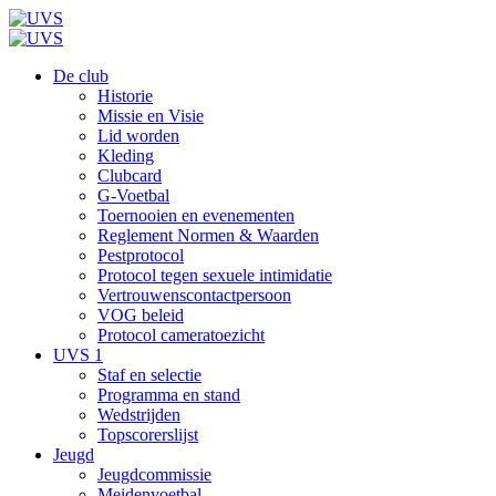
De club
Historie
Missie en Visie
Lid worden
Kleding
Clubcard
G-Voetbal
Toernooien en evenementen
Reglement Normen & Waarden
Pestprotocol
Protocol tegen sexuele intimidatie
Vertrouwenscontactpersoon
VOG beleid
Protocol cameratoezicht
UVS 1
Staf en selectie
Programma en stand
Wedstrijden
Topscorerslijst
Jeugd
Jeugdcommissie
Meidenvoetbal