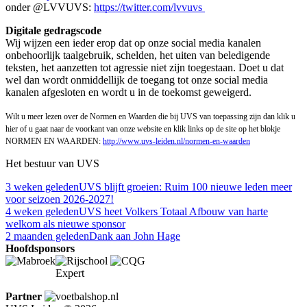
onder @LVVUVS:
https://twitter.com/lvvuvs
Digitale gedragscode
Wij wijzen een ieder erop dat op onze social media kanalen
onbehoorlijk taalgebruik, schelden, het uiten van beledigende
teksten, het aanzetten tot agressie niet zijn toegestaan. Doet u dat
wel dan wordt onmiddellijk de toegang tot onze social media
kanalen afgesloten en wordt u in de toekomst geweigerd.
Wilt u meer lezen over de Normen en Waarden die bij UVS van toepassing zijn dan klik u
hier of u gaat naar de voorkant van onze website en klik links op de site op het blokje
NORMEN EN WAARDEN:
http://www.uvs-leiden.nl/normen-en-waarden
Het bestuur van UVS
3 weken geleden
UVS blijft groeien: Ruim 100 nieuwe leden meer
voor seizoen 2026-2027!​
4 weken geleden
UVS heet Volkers Totaal Afbouw van harte
welkom als nieuwe sponsor
2 maanden geleden
Dank aan John Hage
Hoofdsponsors
Partner