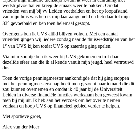
wedstrijdvoetbal en kreeg de smaak weer te pakken. Omdat
vrienden van mij bij vv Leiden voetbalden en het op loopafstand
van mijn huis was heb ik mij daar aangemeld en heb daar tot mijn
e
33
gevoetbald en ben toen helemaal gestopt.
Overigens ben ik UVS altijd blijven volgen. Met een aantal
vrienden gingen wij iedere zondag naar de thuiswedstrijden van het
e
1
van UVS kijken totdat UVS op zaterdag ging spelen.
Via mijn zoontje ben ik weer bij UVS gekomen en trof daar
dezelfde sfeer aan die ik al kende vanuit mijn jeugd, heel vertrouwd
dus.
Toen de vorige penningmeester aankondigde dat hij ging stoppen
met het penningmeesterschap heeft men gezocht naar iemand die dit
zou kunnen overnemen en omdat ik 40 jaar bij de Universiteit
Leiden in diverse financiële functies werkzaam ben geweest kwam
men bij mij uit. Ik heb aan het verzoek om het over te nemen
voldaan en hoop UVS op financieel gebied verder te helpen.
Met sportieve groet,
Alex van der Meer