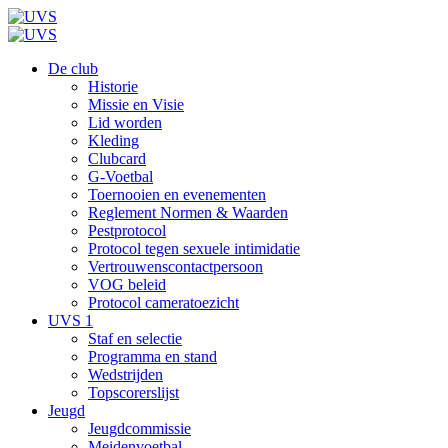
De club
Historie
Missie en Visie
Lid worden
Kleding
Clubcard
G-Voetbal
Toernooien en evenementen
Reglement Normen & Waarden
Pestprotocol
Protocol tegen sexuele intimidatie
Vertrouwenscontactpersoon
VOG beleid
Protocol cameratoezicht
UVS 1
Staf en selectie
Programma en stand
Wedstrijden
Topscorerslijst
Jeugd
Jeugdcommissie
Meidenvoetbal